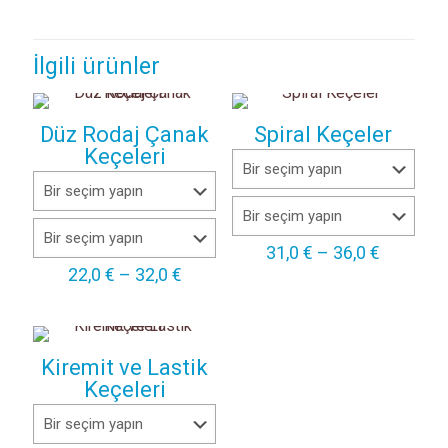
İlgili ürünler
Düz Rodaj Çanak
Spiral Keçeler
Keçeleri
Fiyat
31,0
€
–
36,0
€
aralığı:
Fiyat
22,0
€
–
32,0
€
31,0 €
aralığı:
-
22,0 €
36,0 €
-
32,0 €
Kiremit ve Lastik
Keçeleri