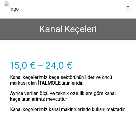
Kanal Keçeleri
Fiyat
15,0
€
–
24,0
€
aralığı:
Kanal keçelerimiz keçe sektörünün lider ve öncü
15,0 €
markası olan
İTALMOLE
ürünleridir.
-
Ayrıca verilen ölçü ve teknik özelliklere göre kanal
24,0 €
keçe ürünlerimiz mevcuttur.
Kanal keçelerimiz kanal makinelerinde kullanılmaktadır.