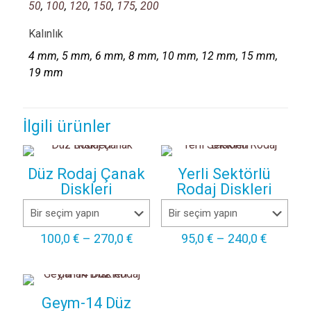
50
,
100
,
120
,
150
,
175
,
200
Kalınlık
4 mm, 5 mm, 6 mm, 8 mm, 10 mm, 12 mm, 15 mm,
19 mm
İlgili ürünler
Düz Rodaj Çanak
Yerli Sektörlü
Diskleri
Rodaj Diskleri
Fiyat
Fiyat
100,0
€
–
270,0
€
95,0
€
–
240,0
€
aralığı:
aralığı:
100,0 €
95,0 €
-
-
270,0 €
240,0 €
Geym-14 Düz