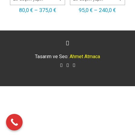
Fiyat
Fiyat
80,0
€
–
375,0
€
95,0
€
–
240,0
€
aralığı:
aralığı:
80,0 €
95,0 €
-
-
375,0 €
240,0 €
Tasarım ve Seo:
Ahmet Atmaca