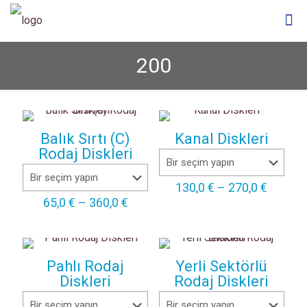
200
Balık Sırtı (C)
Kanal Diskleri
Rodaj Diskleri
Fiyat
130,0
€
–
270,0
€
aralığı:
Fiyat
65,0
€
–
360,0
€
130,0 €
aralığı:
-
65,0 €
270,0 €
-
360,0 €
Pahlı Rodaj
Yerli Sektörlü
Diskleri
Rodaj Diskleri