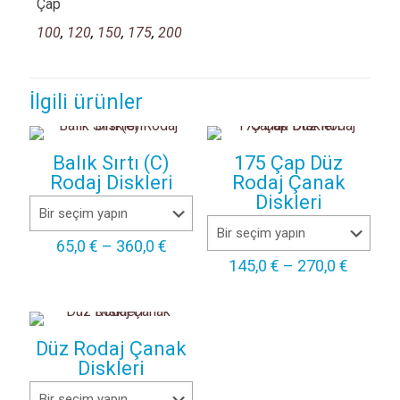
Çap
100
,
120
,
150
,
175
,
200
İlgili ürünler
Balık Sırtı (C)
175 Çap Düz
Rodaj Diskleri
Rodaj Çanak
Diskleri
Fiyat
65,0
€
–
360,0
€
aralığı:
Fiyat
145,0
€
–
270,0
€
65,0 €
aralığı:
-
145,0 €
360,0 €
-
270,0 €
Düz Rodaj Çanak
Diskleri