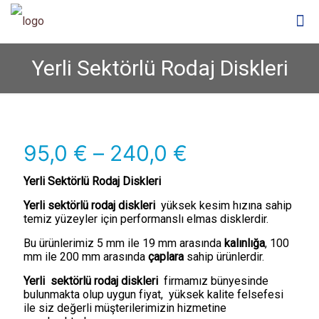
Yerli Sektörlü Rodaj Diskleri
Fiyat
95,0
€
–
240,0
€
aralığı:
Yerli Sektörlü Rodaj Diskleri
95,0 €
Yerli sektörlü rodaj diskleri
yüksek kesim hızına sahip
-
temiz yüzeyler için performanslı elmas disklerdir.
240,0 €
Bu ürünlerimiz 5 mm ile 19 mm arasında
kalınlığa
, 100
mm ile 200 mm arasında
çaplara
sahip ürünlerdir.
Yerli sektörlü rodaj diskleri
firmamız bünyesinde
bulunmakta olup uygun fiyat, yüksek kalite felsefesi
ile siz değerli müşterilerimizin hizmetine